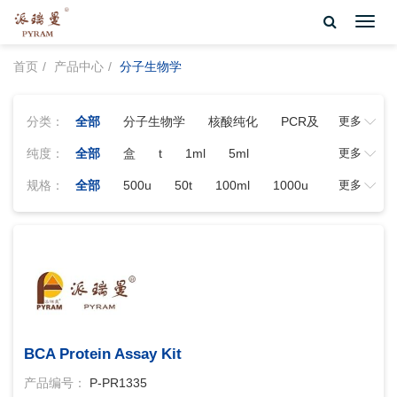
Toggl
navig
首页
产品中心
分子生物学
分类：
全部
分子生物学
核酸纯化
PCR及
更多
RT-PCR相关
PCR相关
核酸修饰酶系
纯度：
全部
盒
t
1ml
5ml
更多
列
克隆载体及相关产品
蛋白相关
核
规格：
全部
500u
50t
100ml
1000u
更多
酸酶系列
克隆相关
RNA相关产品
50次
50 次
0.25ml
100次
100
miRNA检测系列
核酸纯化专题
DNA分
次
1ml(50mg/ml
1ml
10ml
子量标准
5ml
100t
100ug
100 ug
100 次
×2
20μl
20 μl
20次
20 次
250u
50 ug
50ug
10000u
10ku
10t
10次
10 次
1600u
BCA Protein Assay Kit
1ml×5
1ml(10mg/ml
2000u
产品编号：
P-PR1335
20ku
200ug
200u
2500u