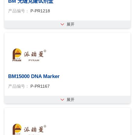
BM 无缝克隆试剂盒
50500t
50ml( 无色 )
50ml
50ml×2(
产品编号：
P-PR1218
无色
50ml×2
50ul体系×40次
50ul体
系×40 次
50ul体系×50次
50ul体系×50
展开
次
1250u
5ml×2
600ug
600
ug
64次/盒
96次/盒
100次/盒
6ku
12ku
300ku
80t(50 μl 体
80t(50μl体
96t
rt体系20ul×50
可处
理 50 ml 血
可处理50ml血
可处理50ml
血液
可处理 50ml 血液
盒
BM15000 DNA Marker
产品编号：
P-PR1167
展开