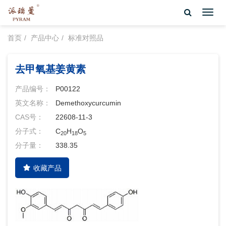
Toggl
navig
首页
产品中心
标准对照品
去甲氧基姜黄素
产品编号：
P00122
英文名称：
Demethoxycurcumin
CAS号：
22608-11-3
分子式：
C
H
O
20
18
5
分子量：
338.35
收藏产品