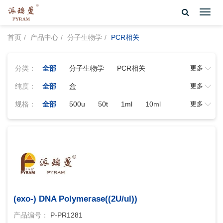
Toggl
navig
首页
产品中心
分子生物学
PCR相关
分类：
全部
分子生物学
PCR相关
更多
纯度：
全部
盒
更多
规格：
全部
500u
50t
1ml
10ml
更多
1000u
40ku
100 ml
100ml
10ku
5ml
2000u
20ku
250t
250u
250μl
250μl×10
25ml
4000u
500t
80t(50 μl 体
80t(50μl
体
(exo-) DNA Polymerase((2U/ul))
产品编号：
P-PR1281