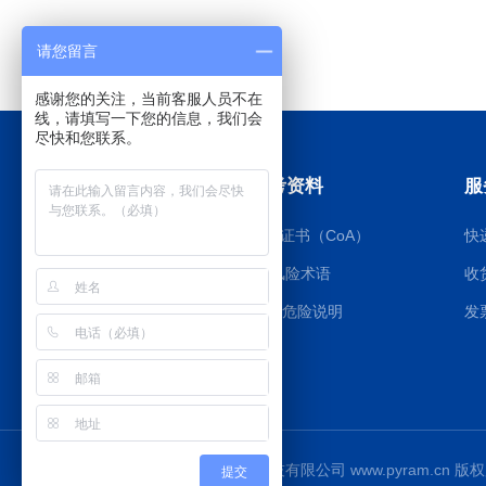
请您留言
感谢您的关注，当前客服人员不在
线，请填写一下您的信息，我们会
尽快和您联系。
订购指南
参考资料
服
如何订购
质检证书（CoA）
快
大包装询价
RS风险术语
收
付款方式
GHS危险说明
发
Copyright © 上海博湖生物科技有限公司 www.pyram.cn 版
提交