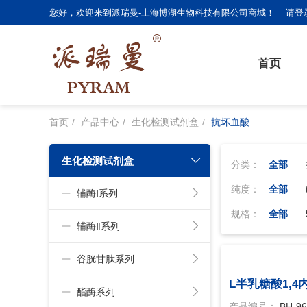
您好，欢迎来到派瑞曼-上海博湖生物科技有限公司商城！
请登
首页
首页
产品中心
生化检测试剂盒
抗坏血酸
生化检测试剂盒
分类：
全部
纯度：
全部
辅酶Ⅰ系列
规格：
全部
辅酶Ⅱ系列
谷胱甘肽系列
L半乳糖酸1,4
酯酶系列
产品编号：
BH-96