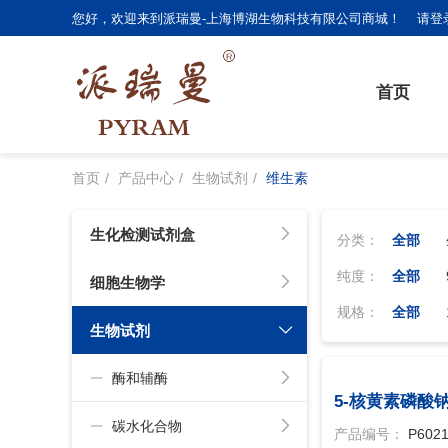
您好，欢迎来到派瑞曼-上海博湖生物科技有限公司商城！
请登
首页
首页
产品中心
生物试剂
维生素
生化检测试剂盒
分类：
全部
纯度：
全部
细胞生物学
cp,98%
规格：
全部
生物试剂
br,97%
50ml
酶和辅酶
5-核黄素磷酸
碳水化合物
产品编号：
P602