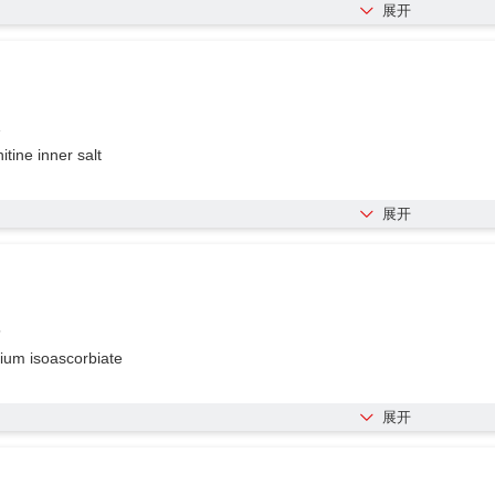
展开
1
itine inner salt
展开
5
ium isoascorbiate
展开