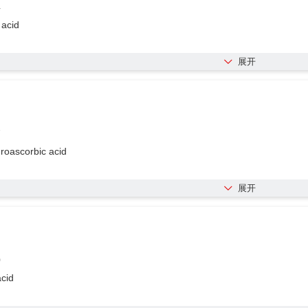
4
 acid
展开
7
roascorbic acid
展开
0
acid