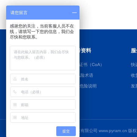
请您留言
感谢您的关注，当前客服人员不在
线，请填写一下您的信息，我们会
尽快和您联系。
订购指南
参考资料
服
如何订购
质检证书（CoA）
快
大包装询价
RS风险术语
收
付款方式
GHS危险说明
发
Copyright © 上海博湖生物科技有限公司 www.pyram.cn 版
提交