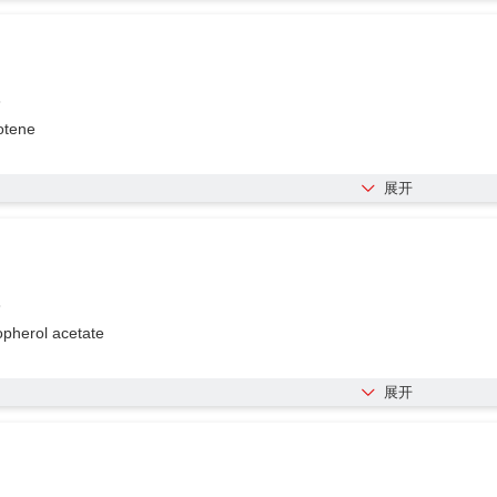
3
otene
展开
8
opherol acetate
展开