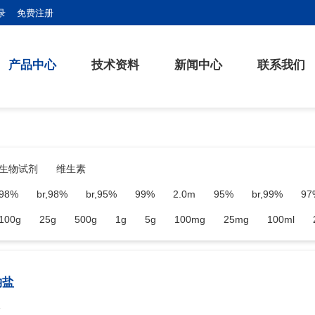
录
免费注册
产品中心
技术资料
新闻中心
联系我们
生物试剂
维生素
98%
br,98%
br,95%
99%
2.0m
95%
br,99%
97
ar,98.5%
br
br,70%
br,85%
br,90%
ar,97%
br,9
100g
25g
500g
1g
5g
100mg
25mg
100ml
,油状
cp,99%
加约20%水湿润
br,32.5万iu
高纯,73%
50g
250g
1kg
10mg
20mg
500mg
50mg
钠盐
1