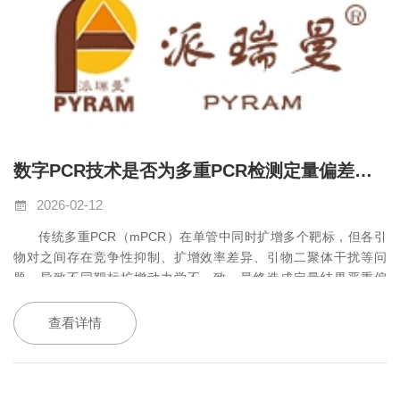
数字PCR技术是否为多重PCR检测定量偏差问题的有效解决方案？
2026-02-12
传统多重
PCR
（
mPCR
）在单管中同时扩增多个靶标，但各引
物对之间存在竞争性抑制、扩增效率差异、引物二聚体干扰等问
题，导致不同靶标扩增动力学不一致，最终造成定量结果严重偏
差。尤其当靶标起始拷贝数差异大时，高丰度靶标会“压制”低丰度靶
标扩增，使
qPCR
的
Ct
值无法真实反映初始浓度。
查看详情