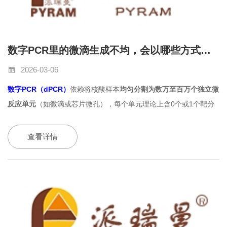
数字PCR里的微滴生成不均，会以哪些方式导致假阴性结果？
2026-03-06
数字
PCR
（
dPCR
）
依赖将核酸样本
均匀分割为数万至百万个独立微
反应单元
（如微滴或芯片微孔），每个单元理论上含
0
个或
1
个靶分
子；再通过荧光信号有
/
无进行“
0-1
”计数，结合泊松分布公式（λ
= -
ln[(N
−
X)/N]
）反推原始浓度。一旦微滴生成不均，就会破坏“单分子
查看详情
随机分配”这一前提，直接动摇定量根基。