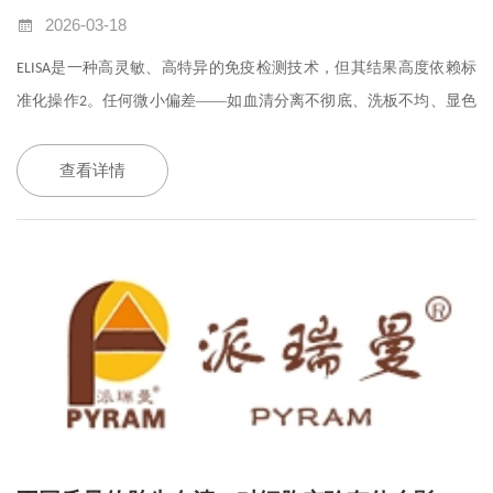
2026-03-18
是一种高灵敏、高特异的免疫检测技术，但其结果高度依赖标
ELISA
准化操作
。任何微小偏差——如血清分离不彻底、洗板不均、显色
2
剂污染——都可能导致显色不均、本底升高或信号丢失等异常结
果。临床实践中，约
的
异常可归因于人为操作或环境控制
70%
ELISA
查看详情
失误。