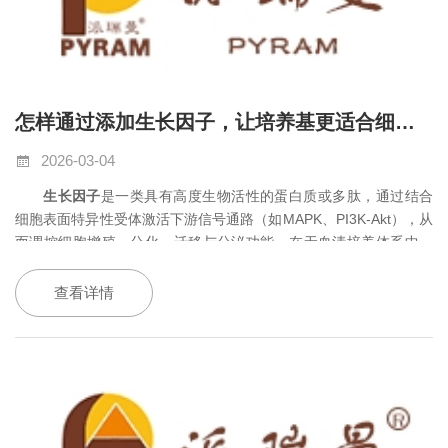
怎样通过添加生长因子，让培养基更适合细胞生长？
2026-03-04
生长因子
是一类具有高度生物活性的蛋白质或多肽，通过结合
细胞表面特异性受体激活下游信号通路（如
MAPK
、
PI3K-Akt
），从
而调控细胞增殖、分化、迁移与分泌功能。在无血清培养体系中，
因缺乏胎牛血清（
FBS
）所含的天然生长因子混合物，必须人工补
充外源性生长因子以维持细胞活力与表型稳定性。例如，成纤维细
查看详情
胞完全培养基
FM
即通过集成重组生长因子与专利贴壁因子，实现无
需额外血清即可支持连续传代与胶原合成
。