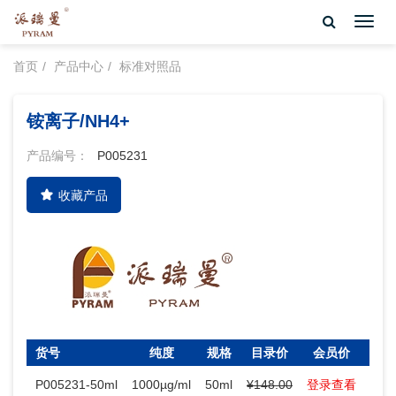
Toggl
navig
首页
产品中心
标准对照品
铵离子/NH4+
产品编号：
P005231
收藏产品
货号
纯度
规格
目录价
会员价
库存
P005231-50ml
1000µg/ml
50ml
¥148.00
登录查看
10