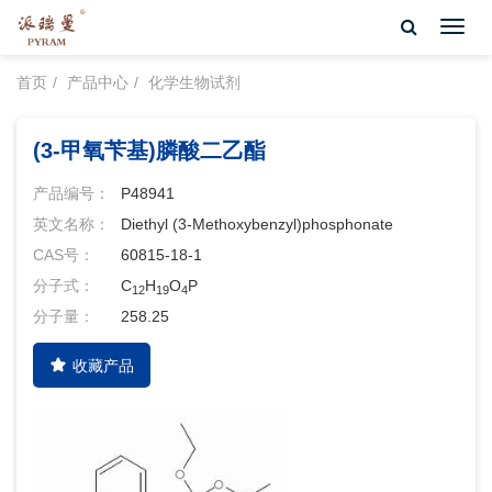
Toggl
navig
首页
产品中心
化学生物试剂
(3-甲氧苄基)膦酸二乙酯
产品编号：
P48941
英文名称：
Diethyl (3-Methoxybenzyl)phosphonate
CAS号：
60815-18-1
分子式：
C
H
O
P
12
19
4
分子量：
258.25
收藏产品