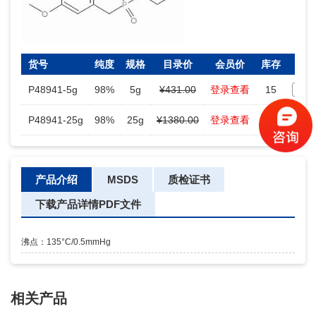
货号
纯度
规格
目录价
会员价
库存
数
P48941-5g
98%
5g
¥431.00
登录查看
15
-
P48941-25g
98%
25g
¥1380.00
登录查看
5
-
产品介绍
MSDS
质检证书
下载产品详情PDF文件
沸点：135°C/0.5mmHg
相关产品