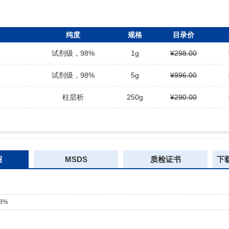
纯度
规格
目录价
试剂级，98%
1g
¥298.00
试剂级，98%
5g
¥996.00
柱层析
250g
¥290.00
绍
MSDS
质检证书
下
8%