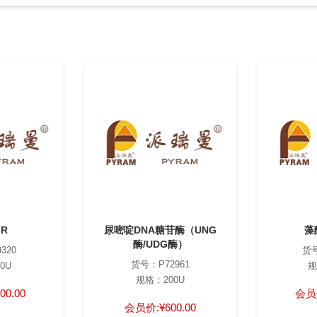
 R
尿嘧啶DNA糖苷酶（UNG
藻
酶/UDG酶）
320
货号
货号：P72961
0U
规
规格：200U
00.00
会员
会员价:
¥600.00