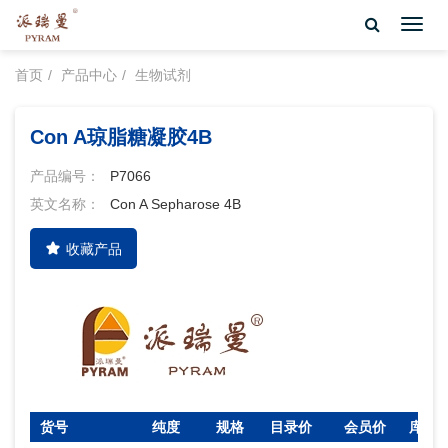
Toggl
navig
首页
产品中心
生物试剂
Con A琼脂糖凝胶4B
产品编号：
P7066
英文名称：
Con A Sepharose 4B
收藏产品
货号
纯度
规格
目录价
会员价
库存