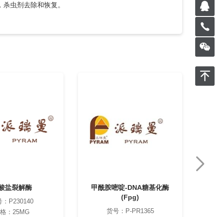
，杀虫剂去除和恢复。
酸盐裂解酶
甲酰胺嘧啶-DNA糖基化酶
(Fpg)
：P230140
货号：P-PR1365
格：25MG