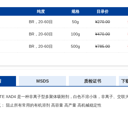
纯度
规格
目录价
BR，20-60目
50g
¥270.00
BR，20-60目
100g
¥470.00
BR，20-60目
500g
¥785.00
绍
MSDS
质检证书
下
RLITE XAD4 是一种非离子型多聚体吸附剂，白色不溶小珠，非离子、
： 阻止所有常用的有机溶剂 高容量 高产量 高机械稳定性