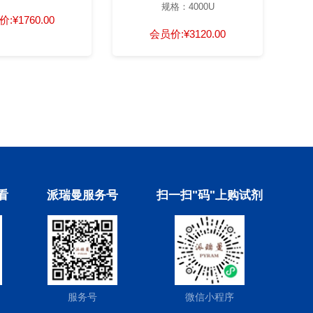
规格：4000U
价:
¥1760.00
会员价:
¥3120.00
看
派瑞曼服务号
扫一扫"码"上购试剂
服务号
微信小程序