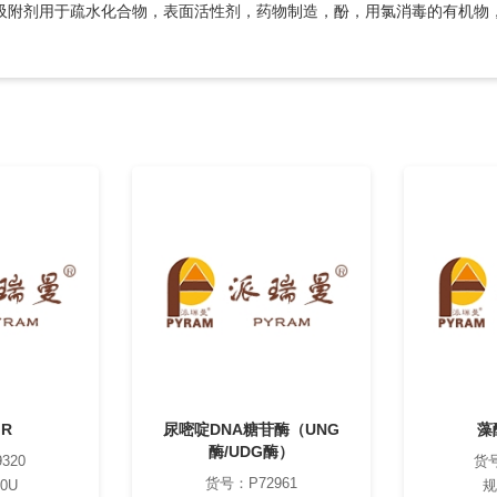
香吸附剂用于疏水化合物，表面活性剂，药物制造，酚，用氯消毒的有机物
 R
尿嘧啶DNA糖苷酶（UNG
藻
酶/UDG酶）
320
货号
货号：P72961
0U
规