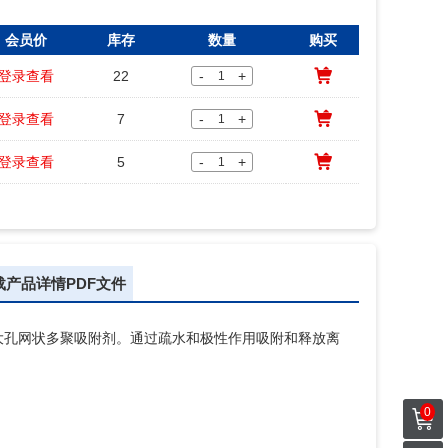
会员价
库存
数量
购买
登录查看
22
-
+
登录查看
7
-
+
登录查看
5
-
+
载产品详情PDF文件
交联大孔网状多聚吸附剂。通过疏水和极性作用吸附和释放离
0