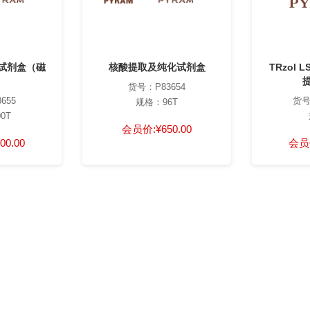
试剂盒（磁
核酸提取及纯化试剂盒
TRzol 
）
货号：P83654
655
货号
规格：96T
0T
会员价:
¥650.00
00.00
会员