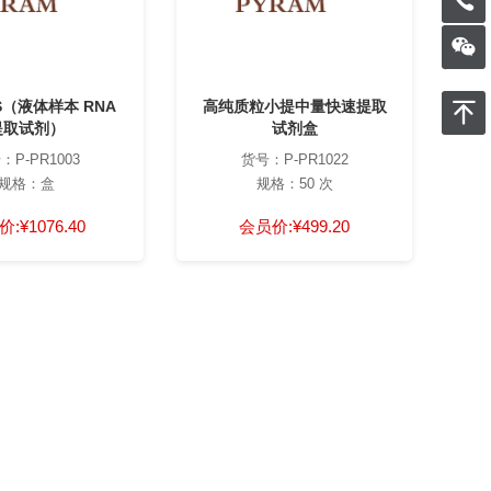
LS（液体样本 RNA
高纯质粒小提中量快速提取
血
提取试剂）
试剂盒
（
：P-PR1003
货号：P-PR1022
规格：盒
规格：50 次
价:
¥1076.40
会员价:
¥499.20