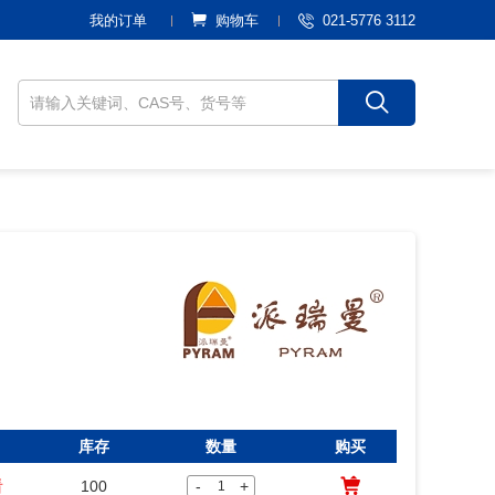
021-5776 3112
我的订单
购物车
库存
数量
购买
看
100
-
+