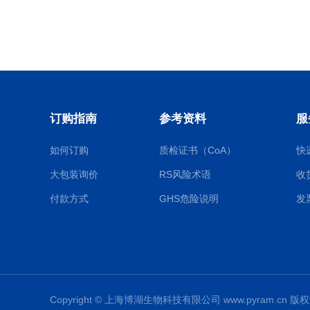
订购指南
参考资料
服
如何订购
质检证书（CoA）
快
大包装询价
RS风险术语
收
付款方式
GHS危险说明
发
Copyright © 上海博湖生物科技有限公司 www.pyram.cn 版