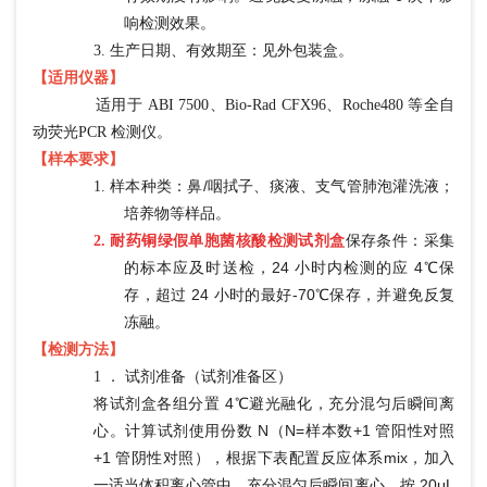
响检测效果。
3.
生产日期、有效期至：见外包装盒。
【适用仪器】
适用于 ABI 7500、Bio-Rad CFX96、Roche480 等全自
动荧光PCR 检测仪。
【样本要求】
样本种类：鼻
/咽拭子、痰液、支气管肺泡灌洗液；
1.
培养物等样品。
保存条件：采集
2.
耐药铜绿假单胞菌核酸检测试剂盒
的标本应及时送检，
24 小时内检测的应 4℃保
存，超过 24 小时的最好-70℃保存，并避免反复
冻融。
【检测方法】
1 ． 试剂准备（试剂准备区）
将试剂盒各组分置
4℃避光融化，充分混匀后瞬间离
心。计算试剂使用份数 N（N=样本数+1 管阳性对照
+1 管阴性对照），根据下表配置反应体系mix，加入
一适当体积离心管中，充分混匀后瞬间离心，按 20μL