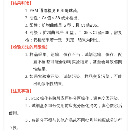
【结果判读】
1.
FAM 通道检测 B 组链球菌。
阴性：
Ct 值＞38 或未检出。
2.
阳性：扩增曲线呈
S 型，且 Ct 值≤35。
3.
可疑：扩增曲线呈
S 型，且 35＜Ct 值≤38，需复
4.
检；复检结果若一致，判定
结果为阳性。
【检验方法的局限性】
1.
样品采集、运输、保存不当，试剂运输、保存、配
置不当都可能会影响实验结果，甚至会导致假阴
性结果。
2.
如果实验室污染、试剂污染、样品交叉污染，可能
出现假阳性结果。
【注意事项】
1．PCR 操作各阶段应严格分区操作，避免交叉污染。
2．试剂盒各组分使用前应充分融化混匀，离心数秒后
使用。
3．各组分不得与其他产品或不同批号的相应成分进行
互换。