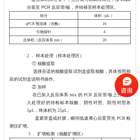
分装至 PCR 反应管/板，并转移至样本处理区。
组分
体积（
μL ）
qPCR 预混液（含酶）
16
引物探针
4
总体积（反应体系
mix ）
20
2 ． 样本处理（样本处理区）
① 核酸提取
选择合适的核酸提取试剂盒提取核酸，具体按照相
应的试剂盒说明书操作。
② 加样
在已加入反应体系 mix 的 PCR 反应管/板上分别加
入处理好的待检标本核酸、阴性对照、阳性对照各
5μL，终体积为 25μL。
盖紧管盖或封膜，瞬间低速离心后置荧光 PCR 检
测仪扩增。
3 ． 扩增检测（核酸扩增区）