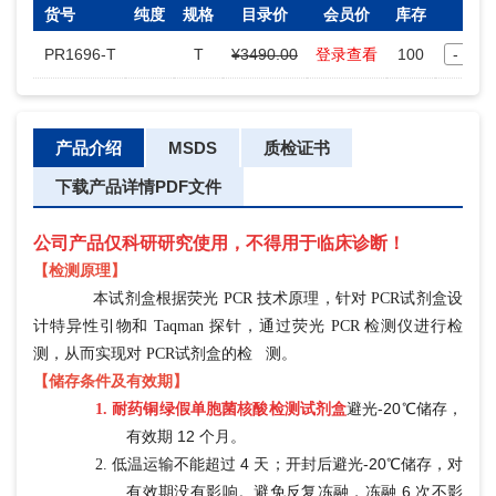
货号
纯度
规格
目录价
会员价
库存
数量
PR1696-T
T
¥3490.00
登录查看
100
-
产品介绍
MSDS
质检证书
下载产品详情PDF文件
公司产品仅科研研究使用，不得用于临床诊断！
【检测原理】
本试剂盒根据荧光 PCR 技术原理，针对 PCR试剂盒设
计特异性引物和 Taqman 探针，通过荧光 PCR 检测仪进行检
测，从而实现对 PCR试剂盒的检 测。
【储存条件及有效期】
避光
-20℃储存，
1.
耐药铜绿假单胞菌核酸检测试剂盒
有效期 12 个月。
低温运输不能超过
4 天；开封后避光-20℃储存，对
2.
有效期没有影响。避免反复冻融，冻融 6 次不影