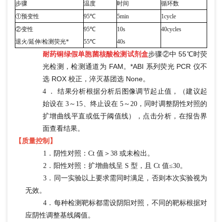
步骤
温度
时间
循环数
①预变性
95℃
5min
1cycle
②变性
95℃
10s
40cycles
退火
/延伸/检测荧光*
55℃
40s
步骤
②中 55℃时荧
耐药铜绿假单胞菌核酸检测试剂盒
光检测，检测通道为 FAM。*ABI 系列荧光 PCR 仪不
选 ROX 校正，淬灭基团选 None。
4 ． 结果分析根据分析后图像调节起止值，（建议起
始设在 3～15、终止设在 5～20，同时调整阴性对照的
扩增曲线平直或低于阈值线），点击分析，在报告界
面查看结果。
【质量控制】
1．阴性对照：Ct 值＞38 或未检出。
2．阳性对照：扩增曲线呈 S 型，且 Ct 值≤30。
3．同一实验以上要求需同时满足，否则本次实验视为
无效。
4．每种检测靶标都需设阴阳对照，不同的靶标根据对
应阴性调整基线阈值。