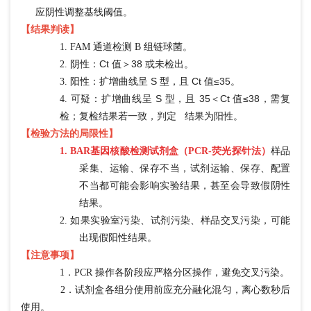
应阴性调整基线阈值。
【结果判读】
1.
FAM 通道检测 B 组链球菌。
阴性：
Ct 值＞38 或未检出。
2.
阳性：扩增曲线呈
S 型，且 Ct 值≤35。
3.
可疑：扩增曲线呈
S 型，且 35＜Ct 值≤38，需复
4.
检；复检结果若一致，判定
结果为阳性。
【检验方法的局限性】
1.
BAR基因核酸检测试剂盒（PCR-荧光探针法）
样品
采集、运输、保存不当，试剂运输、保存、配置
不当都可能会影响实验结果，甚至会导致假阴性
结果。
2.
如果实验室污染、试剂污染、样品交叉污染，可能
出现假阳性结果。
【注意事项】
1．PCR 操作各阶段应严格分区操作，避免交叉污染。
2．试剂盒各组分使用前应充分融化混匀，离心数秒后
使用。