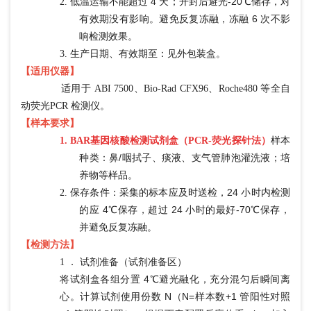
低温运输不能超过
4 天；开封后避光-20℃储存，对
2.
有效期没有影响。避免反复冻融，冻融 6 次不影
响检测效果。
3.
生产日期、有效期至：见外包装盒。
【适用仪器】
适用于 ABI 7500、Bio-Rad CFX96、Roche480 等全自
动荧光PCR 检测仪。
【样本要求】
样本
1.
BAR基因核酸检测试剂盒（PCR-荧光探针法）
种类：鼻
/咽拭子、痰液、支气管肺泡灌洗液；培
养物等样品。
保存条件：采集的标本应及时送检，
24 小时内检测
2.
的应 4℃保存，超过 24 小时的最好-70℃保存，
并避免反复冻融。
【检测方法】
1 ． 试剂准备（试剂准备区）
将试剂盒各组分置
4℃避光融化，充分混匀后瞬间离
心。计算试剂使用份数 N（N=样本数+1 管阳性对照