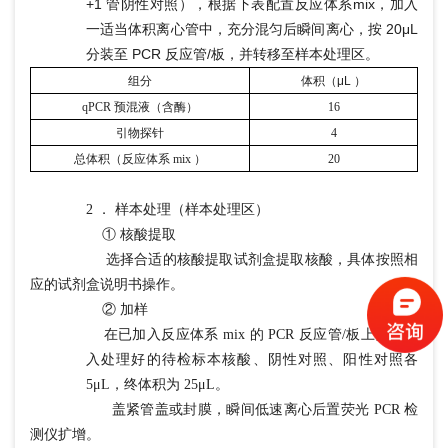
+1 管阴性对照），根据下表配置反应体系mix，加入
一适当体积离心管中，充分混匀后瞬间离心，按 20μL
分装至 PCR 反应管/板，并转移至样本处理区。
组分
体积（
μL ）
qPCR 预混液（含酶）
16
引物探针
4
总体积（反应体系
mix ）
20
2 ． 样本处理（样本处理区）
① 核酸提取
选择合适的核酸提取试剂盒提取核酸，具体按照相
应的试剂盒说明书操作。
② 加样
在已加入反应体系 mix 的 PCR 反应管/板上分别加
入处理好的待检标本核酸、阴性对照、阳性对照各
5μL，终体积为 25μL。
盖紧管盖或封膜，瞬间低速离心后置荧光 PCR 检
测仪扩增。