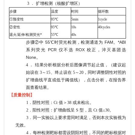
3 ． 扩增检测（核酸扩增区）
步骤
温度
时间
循环数
①预变性
95℃
5min
1cycle
②变性
95℃
10s
40cycles
退火
/延伸/检测荧光*
55℃
40s
步骤
②中 55℃时荧光检测，检测通道为 FAM。*ABI
系列荧光 PCR 仪不选 ROX 校正，淬灭基团选
None。
4 ． 结果分析根据分析后图像调节起止值，（建议起
始设在 3～15、终止设在 5～20，同时调整阴性对照的
扩增曲线平直或低于阈值线），点击分析，在报告界
面查看结果。
【质量控制】
1．阴性对照：Ct 值＞38 或未检出。
2．阳性对照：扩增曲线呈 S 型，且 Ct 值≤30。
3．同一实验以上要求需同时满足，否则本次实验视为
无效。
4．每种检测靶标都需设阴阳对照，不同的靶标根据对