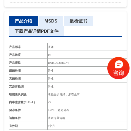
产品介绍
MSDS
质检证书
下载产品详情PDF文件
产品形态
液体
产品浓度
1×
产品规格
100mL/125mL×4
细菌检测
阴性
真菌检测
阴性
支原体检测
阴性
细胞生长实验
细胞生长良好，形态正常
内毒素含量
(EU/mL)
≤3
储存条件
2~8℃，避光储存
运输条件
冰袋冷藏运输
有效期
3个月