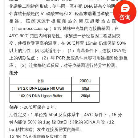
化磷酸二酯键的形成，使与同一互补靶 DNA 链杂交的两条 相
邻寡核苷酸链的 5´-磷酸末端和 3´-羟基末端通过磷酸二 酯 键
相 连 。 该 酶 来源于 极 度 耐 热 的 海 底 超 嗜 热 古 菌
（Thermococcus sp.）9°N 菌株中克隆的连接酶基因，在
45℃-90℃ 范围内均有活性。该酶进一步经基因工程基因突
变，使得耐受更高的温度，在 90℃孵育 15min 仍然保留 50%
以上的活性，因此其适用于：（1）高温条件下，连接 DNA 链
上的切刻位点；（2）与 PCR 反应条件兼容可用连接酶检 测反
应；（2）连接酶链式反应，对等位基因进行特异性检测。
组分
储存：
-20℃可保存 2 年。
活性定义：1 单位指 50μl 反应体系中，45℃ 条件下，15 分
钟内能使 50% 的 1μg 经 BstEII 消化的 λDNA 片段（12
bp 粘性末端）发生连接所需要的酶量。
1X 9N DNA 连接酶反应缓冲液