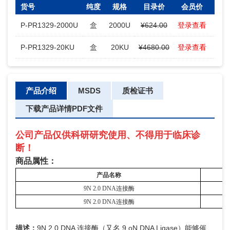
货号
纯度
规格
目录价
会员价
库存
P-PR1329-2000U
盒
2000U
¥624.00
登录查看
200
P-PR1329-20KU
盒
20KU
¥4680.00
登录查看
100
产品介绍
MSDS
质检证书
下载产品详情PDF文件
公司产品仅供科研研究使用、不得用于临床诊
断！
商品属性：
产品名称
9N 2.0 DNA连接酶
2
9N 2.0 DNA连接酶
2
描述：
9N 2.0 DNA 连接酶（又名 9 oN DNA Ligase）能够催